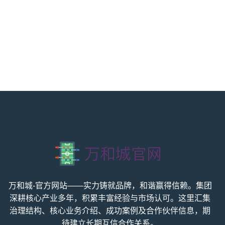
万和城-官方网站——实力铸就品牌，和谐赢得信赖。集团
深耕核心产业多年，积累丰富经验与市场认可。这里汇集
治理结构、核心业务介绍、成功案例及合作伙伴信息，期
待建立长期互信合作关系。