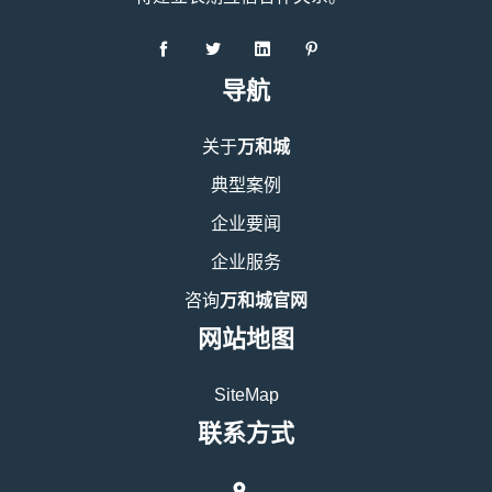
导航
关于
万和城
典型案例
企业要闻
企业服务
咨询
万和城官网
网站地图
SiteMap
联系方式