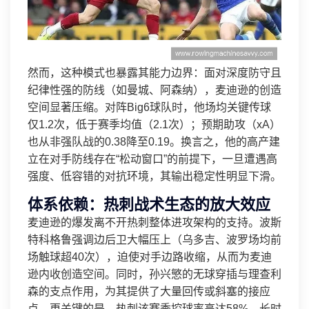
然而，这种模式也暴露其能力边界：面对深度防守且
纪律性强的防线（如曼城、阿森纳），麦迪逊的创造
空间显著压缩。对阵Big6球队时，他场均关键传球
仅1.2次，低于赛季均值（2.1次）；预期助攻（xA）
也从非强队战的0.38降至0.19。换言之，他的高产建
立在对手防线存在“松动窗口”的前提下，一旦遭遇高
强度、低容错的对抗环境，其输出稳定性明显下滑。
体系依赖：热刺战术生态的放大效应
麦迪逊的爆发离不开热刺整体进攻架构的支持。波斯
特科格鲁强调边后卫大幅压上（乌多吉、波罗场均前
场触球超40次），迫使对手边路收缩，从而为麦迪
逊内收创造空间。同时，孙兴慜的无球穿插与理查利
森的支点作用，为其提供了大量回传或斜塞的接应
点。更关键的是，热刺该赛季控球率高达58%，长时