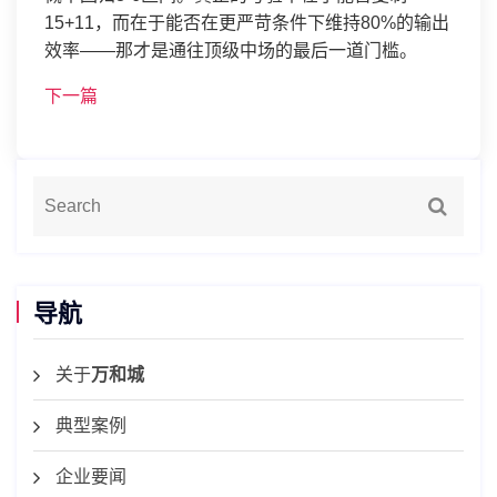
15+11，而在于能否在更严苛条件下维持80%的输出
效率——那才是通往顶级中场的最后一道门槛。
下一篇
导航
关于
万和城
典型案例
企业要闻