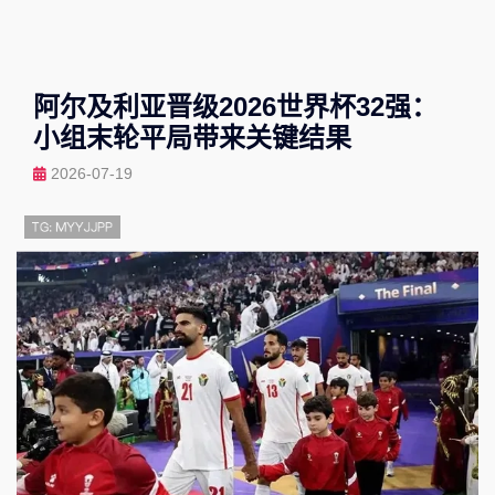
阿尔及利亚晋级2026世界杯32强：
小组末轮平局带来关键结果
2026-07-19