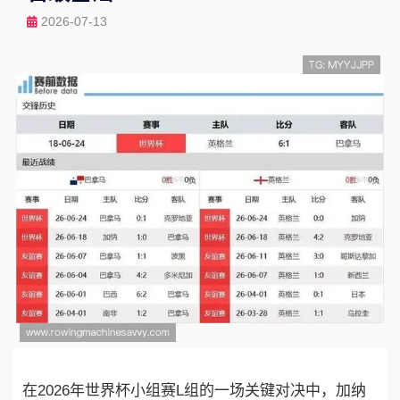
2026-07-13
在2026年世界杯小组赛L组的一场关键对决中，加纳