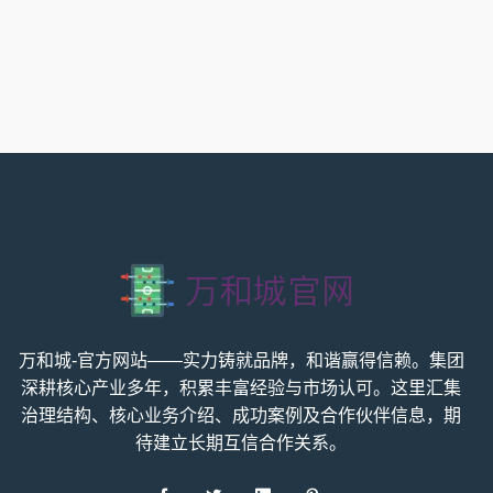
万和城-官方网站——实力铸就品牌，和谐赢得信赖。集团
深耕核心产业多年，积累丰富经验与市场认可。这里汇集
治理结构、核心业务介绍、成功案例及合作伙伴信息，期
待建立长期互信合作关系。