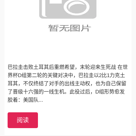
巴拉圭击败土耳其后重燃希望，末轮迎来生死战 在世
界杯D组第二轮的关键对决中，巴拉圭以2比1力克土
耳其，不仅终结了对手的出线主动权，也为自己保留
了晋级十六强的一线生机。此役过后，D组形势愈发
胶着：美国队...
阅读