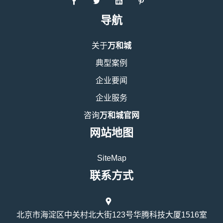
导航
关于
万和城
典型案例
企业要闻
企业服务
咨询
万和城官网
网站地图
SiteMap
联系方式
北京市海淀区中关村北大街123号华腾科技大厦1516室