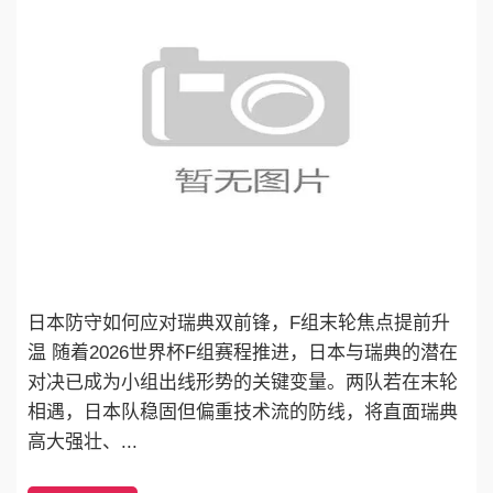
日本防守如何应对瑞典双前锋，F组末轮焦点提前升
温 随着2026世界杯F组赛程推进，日本与瑞典的潜在
对决已成为小组出线形势的关键变量。两队若在末轮
相遇，日本队稳固但偏重技术流的防线，将直面瑞典
高大强壮、...