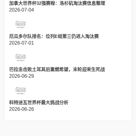
加拿大世界杯32强赛程：洛杉矶淘汰赛信息整理
2026-07-04
厄瓜多尔队排名：位列E组第三仍进入淘汰赛
2026-07-01
巴拉圭击败土耳其后重燃希望，末轮迎来生死战
2026-06-29
科特迪瓦世界杯最大挑战分析
2026-06-26