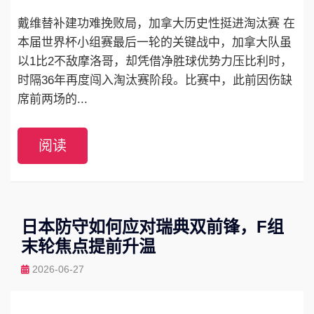
戴维替补建功难挽败局，加拿大历史性挺进淘汰赛 在
本届世界杯小组赛最后一轮的关键战中，加拿大队虽
以1比2不敌摩洛哥，却凭借净胜球优势力压比利时，
时隔36年再度闯入淘汰赛阶段。比赛中，此前因伤缺
席前两场的...
阅读
日本防守如何应对瑞典双前锋，F组
末轮焦点提前升温
2026-06-27