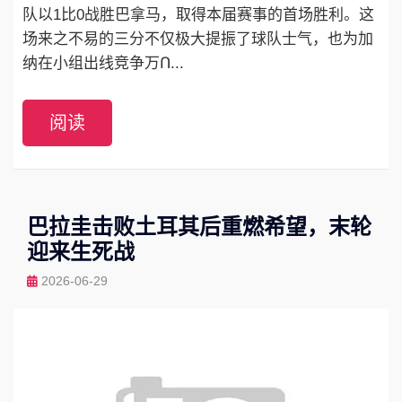
队以1比0战胜巴拿马，取得本届赛事的首场胜利。这
场来之不易的三分不仅极大提振了球队士气，也为加
纳在小组出线竞争万Ո...
阅读
巴拉圭击败土耳其后重燃希望，末轮
迎来生死战
2026-06-29