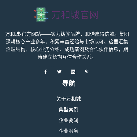
万和城-官方网站——实力铸就品牌，和谐赢得信赖。集团
深耕核心产业多年，积累丰富经验与市场认可。这里汇集
治理结构、核心业务介绍、成功案例及合作伙伴信息，期
待建立长期互信合作关系。
导航
关于
万和城
典型案例
企业要闻
企业服务