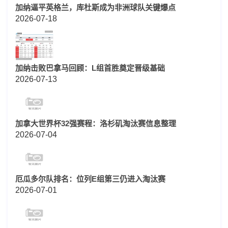
加纳逼平英格兰，库杜斯成为非洲球队关键爆点
2026-07-18
加纳击败巴拿马回顾：L组首胜奠定晋级基础
2026-07-13
加拿大世界杯32强赛程：洛杉矶淘汰赛信息整理
2026-07-04
厄瓜多尔队排名：位列E组第三仍进入淘汰赛
2026-07-01