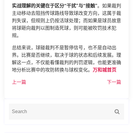
实战理解的关键在于区分“干扰”与“接触”
。如果裁判
主动移动去阻挡传球路线导致球改变方向，这属于裁
判失误，但规则上仍按活球处理；而如果是球员故意
将球砸向裁判以图制造死球，则可能被吹罚技术犯
规。
总结来说，球碰裁判不是暂停信号，也不是自动出
界。比赛是否继续，取决于球的状态和后续发展。理
解这一点，不仅能看懂裁判的判罚逻辑，也能更准确
地分析比赛中的攻防转换与球权变化。
万和城首页
上一篇
下一篇