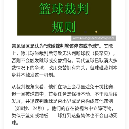
常见误区是认为“球碰裁判就该停表或争球”
。实际
上，除非球碰裁判后导致无法判断球权（极罕见），
否则不会触发跳球或交替拥有。现代篮球已取消大多
数情况下的争球，改用交替拥有箭头，但球碰裁判本
身并不触发这一机制。
从裁判视角来看，他们在场上会尽量避免干扰比赛，
但一旦被球击中，首要任务是保持不动、不干预后续
发展，并迅速判断球是否出界或是否构成其他违例
（如8秒、24秒）。他们的存在被视为中立障碍物，
类似于篮架或地板——球打到这些物体也不会自动死
球。