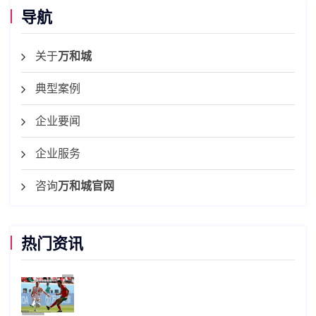
导航
关于
万和城
典型案例
企业要闻
企业服务
咨询
万和城官网
热门资讯