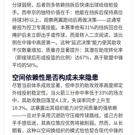
分球弱侧，后者则多依赖挡拆后快速出球给绕桩投
手。而申京的独特价值在于：他能在挡拆后保持高位
持球3秒以上，观察两翼跑动后再做决策——这通常
被视为控卫专属技能。本赛季他有31%的挡拆回合在
掩护后未立即出手或传球，而是转入二次阅读，该比
例在中锋中高居第一。这种“延迟决策”能力使其助攻
不仅数量增加，质量亦显著提升：其潜在助攻转化率
（即接球后形成投篮的比例）达67%，高于联盟中锋
平均的58%。
空间依赖性是否构成未来隐患
尽管当前体系成效显著，但申京的助攻效率高度绑定
外线投射稳定性。当火箭三分命中率低于33%的场次
中，其助攻数回落至4.1次，失误率同步上升至
18.3%。这暴露出其组织能力对空间质量的强依赖
——一旦对手采用沉退防守压缩传球路线，或己方射
手手感低迷，其高位策应优势将被削弱。然而，从长
期看，这种以空间换组织的模式恰恰契合现代中锋的