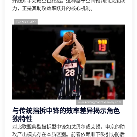
外线射手完成空位终结。这种基于空间预判的决策能
力，正是其助攻效率跃升的核心机制。
与传统挡拆中锋的效率差异揭示角色
独特性
对比联盟典型挡拆型中锋如戈贝尔或艾顿，申京的助
攻产出模式存在本质区别。前者依赖顺下吸引协防后