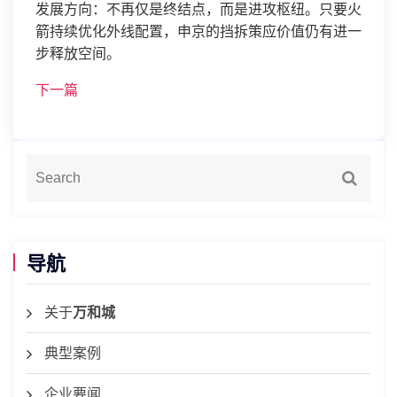
发展方向：不再仅是终结点，而是进攻枢纽。只要火
箭持续优化外线配置，申京的挡拆策应价值仍有进一
步释放空间。
下一篇
导航
关于
万和城
典型案例
企业要闻