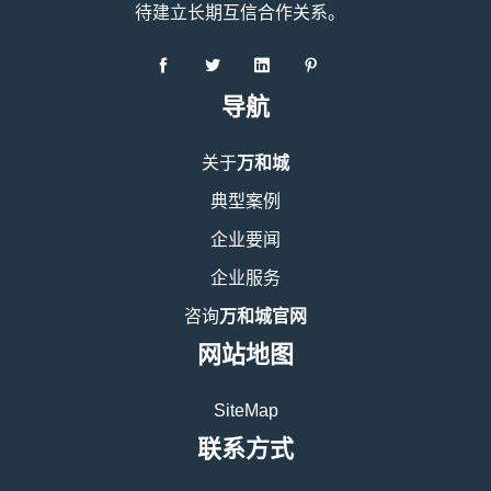
待建立长期互信合作关系。
导航
关于
万和城
典型案例
企业要闻
企业服务
咨询
万和城官网
网站地图
SiteMap
联系方式