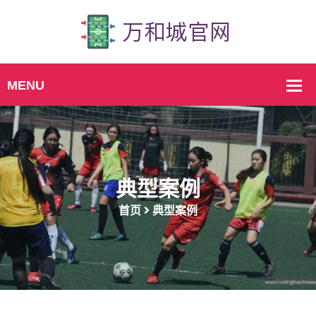
典型案例
首页
典型案例